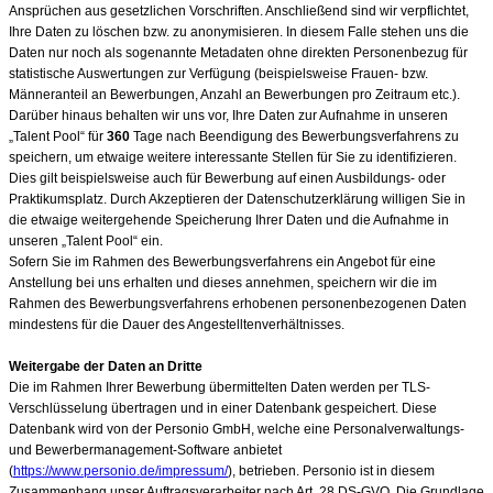
Ansprüchen aus gesetzlichen Vorschriften. Anschließend sind wir verpflichtet,
Ihre Daten zu löschen bzw. zu anonymisieren. In diesem Falle stehen uns die
Daten nur noch als sogenannte Metadaten ohne direkten Personenbezug für
statistische Auswertungen zur Verfügung (beispielsweise Frauen- bzw.
Männeranteil an Bewerbungen, Anzahl an Bewerbungen pro Zeitraum etc.).
Darüber hinaus behalten wir uns vor, Ihre Daten zur Aufnahme in unseren
„Talent Pool“ für
360
Tage nach Beendigung des Bewerbungsverfahrens zu
speichern, um etwaige weitere interessante Stellen für Sie zu identifizieren.
Dies gilt beispielsweise auch für Bewerbung auf einen Ausbildungs- oder
Praktikumsplatz. Durch Akzeptieren der Datenschutzerklärung willigen Sie in
die etwaige weitergehende Speicherung Ihrer Daten und die Aufnahme in
unseren „Talent Pool“ ein.
Sofern Sie im Rahmen des Bewerbungsverfahrens ein Angebot für eine
Anstellung bei uns erhalten und dieses annehmen, speichern wir die im
Rahmen des Bewerbungsverfahrens erhobenen personenbezogenen Daten
mindestens für die Dauer des Angestelltenverhältnisses.
Weitergabe der Daten an Dritte
Die im Rahmen Ihrer Bewerbung übermittelten Daten werden per TLS-
Verschlüsselung übertragen und in einer Datenbank gespeichert. Diese
Datenbank wird von der Personio GmbH, welche eine Personalverwaltungs-
und Bewerbermanagement-Software anbietet
(
https://www.personio.de/impressum/
), betrieben. Personio ist in diesem
Zusammenhang unser Auftragsverarbeiter nach Art. 28 DS-GVO. Die Grundlage